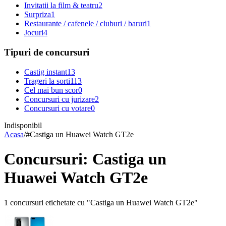
Invitatii la film & teatru
2
Surpriza
1
Restaurante / cafenele / cluburi / baruri
1
Jocuri
4
Tipuri de concursuri
Castig instant
13
Trageri la sorti
113
Cel mai bun scor
0
Concursuri cu jurizare
2
Concursuri cu votare
0
Indisponibil
Acasa
/
#
Castiga un Huawei Watch GT2e
Concursuri: Castiga un
Huawei Watch GT2e
1 concursuri etichetate cu "Castiga un Huawei Watch GT2e"