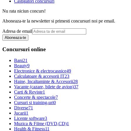
Castigatori concursuri
Nu rata niciun concurs!
Aboneaza-te la newsletter si primesti concursuri noi pe email.
Adresa de email
Aboneaza-te
Concursuri online
Bani
21
Beauty
9
Electronice & electrocasnice
49
Calculatoare & accesorii IT
23
Haine, Incaltaminte & Accesorii
28
Vacante (cazare, bilete de avion)
37
Carti & Reviste
1
Concerte & spectacole
7
Cursuri si training-uri
0
Diverse
71
Jucarii
1
Licente software
3
Muzica & Filme (DVD,CD)
1
Health & Fitness
11