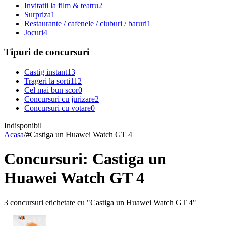
Invitatii la film & teatru
2
Surpriza
1
Restaurante / cafenele / cluburi / baruri
1
Jocuri
4
Tipuri de concursuri
Castig instant
13
Trageri la sorti
112
Cel mai bun scor
0
Concursuri cu jurizare
2
Concursuri cu votare
0
Indisponibil
Acasa
/
#
Castiga un Huawei Watch GT 4
Concursuri: Castiga un
Huawei Watch GT 4
3 concursuri etichetate cu "Castiga un Huawei Watch GT 4"