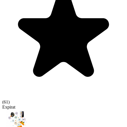
(
61
)
Expirat