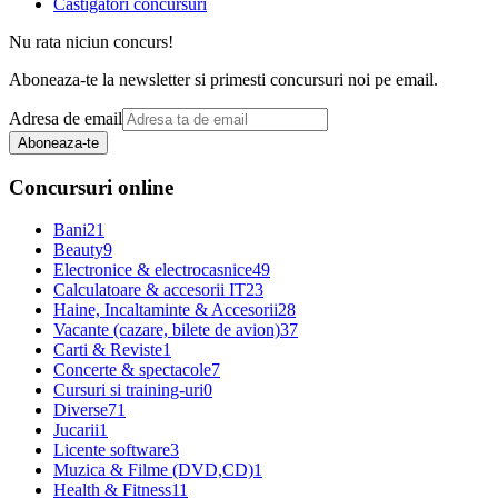
Castigatori concursuri
Nu rata niciun concurs!
Aboneaza-te la newsletter si primesti concursuri noi pe email.
Adresa de email
Aboneaza-te
Concursuri online
Bani
21
Beauty
9
Electronice & electrocasnice
49
Calculatoare & accesorii IT
23
Haine, Incaltaminte & Accesorii
28
Vacante (cazare, bilete de avion)
37
Carti & Reviste
1
Concerte & spectacole
7
Cursuri si training-uri
0
Diverse
71
Jucarii
1
Licente software
3
Muzica & Filme (DVD,CD)
1
Health & Fitness
11