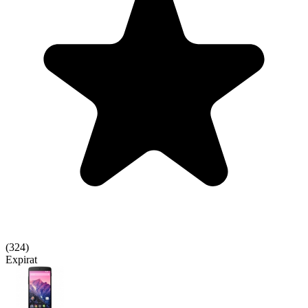
(
324
)
Expirat