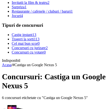
Invitatii la film & teatru
2
Surpriza
1
Restaurante / cafenele / cluburi / baruri
1
Jocuri
4
Tipuri de concursuri
Castig instant
13
Trageri la sorti
113
Cel mai bun scor
0
Concursuri cu jurizare
2
Concursuri cu votare
0
Indisponibil
Acasa
/
#
Castiga un Google Nexus 5
Concursuri: Castiga un Google
Nexus 5
6 concursuri etichetate cu "Castiga un Google Nexus 5"