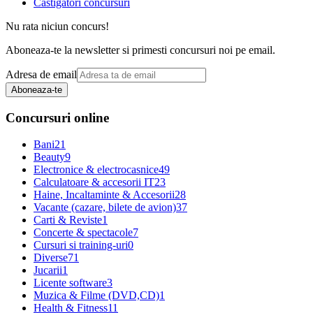
Castigatori concursuri
Nu rata niciun concurs!
Aboneaza-te la newsletter si primesti concursuri noi pe email.
Adresa de email
Aboneaza-te
Concursuri online
Bani
21
Beauty
9
Electronice & electrocasnice
49
Calculatoare & accesorii IT
23
Haine, Incaltaminte & Accesorii
28
Vacante (cazare, bilete de avion)
37
Carti & Reviste
1
Concerte & spectacole
7
Cursuri si training-uri
0
Diverse
71
Jucarii
1
Licente software
3
Muzica & Filme (DVD,CD)
1
Health & Fitness
11