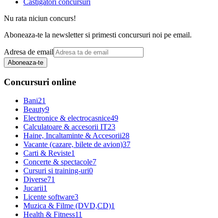
Castigatori concursuri
Nu rata niciun concurs!
Aboneaza-te la newsletter si primesti concursuri noi pe email.
Adresa de email
Aboneaza-te
Concursuri online
Bani
21
Beauty
9
Electronice & electrocasnice
49
Calculatoare & accesorii IT
23
Haine, Incaltaminte & Accesorii
28
Vacante (cazare, bilete de avion)
37
Carti & Reviste
1
Concerte & spectacole
7
Cursuri si training-uri
0
Diverse
71
Jucarii
1
Licente software
3
Muzica & Filme (DVD,CD)
1
Health & Fitness
11