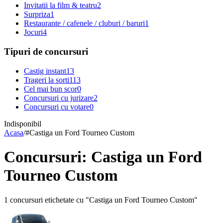
Invitatii la film & teatru
2
Surpriza
1
Restaurante / cafenele / cluburi / baruri
1
Jocuri
4
Tipuri de concursuri
Castig instant
13
Trageri la sorti
113
Cel mai bun scor
0
Concursuri cu jurizare
2
Concursuri cu votare
0
Indisponibil
Acasa
/
#
Castiga un Ford Tourneo Custom
Concursuri: Castiga un Ford
Tourneo Custom
1 concursuri etichetate cu "Castiga un Ford Tourneo Custom"