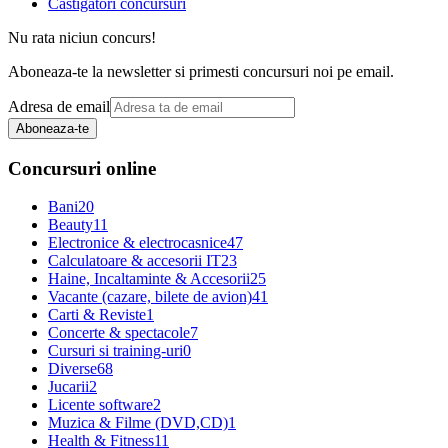
Castigatori concursuri
Nu rata niciun concurs!
Aboneaza-te la newsletter si primesti concursuri noi pe email.
Adresa de email
Aboneaza-te
Concursuri online
Bani
20
Beauty
11
Electronice & electrocasnice
47
Calculatoare & accesorii IT
23
Haine, Incaltaminte & Accesorii
25
Vacante (cazare, bilete de avion)
41
Carti & Reviste
1
Concerte & spectacole
7
Cursuri si training-uri
0
Diverse
68
Jucarii
2
Licente software
2
Muzica & Filme (DVD,CD)
1
Health & Fitness
11