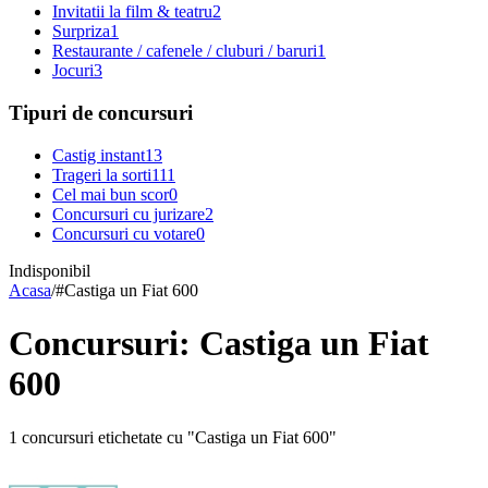
Invitatii la film & teatru
2
Surpriza
1
Restaurante / cafenele / cluburi / baruri
1
Jocuri
3
Tipuri de concursuri
Castig instant
13
Trageri la sorti
111
Cel mai bun scor
0
Concursuri cu jurizare
2
Concursuri cu votare
0
Indisponibil
Acasa
/
#
Castiga un Fiat 600
Concursuri: Castiga un Fiat
600
1 concursuri etichetate cu "Castiga un Fiat 600"