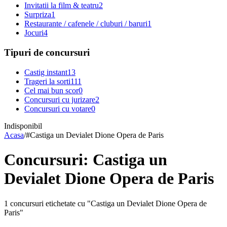
Invitatii la film & teatru
2
Surpriza
1
Restaurante / cafenele / cluburi / baruri
1
Jocuri
4
Tipuri de concursuri
Castig instant
13
Trageri la sorti
111
Cel mai bun scor
0
Concursuri cu jurizare
2
Concursuri cu votare
0
Indisponibil
Acasa
/
#
Castiga un Devialet Dione Opera de Paris
Concursuri: Castiga un
Devialet Dione Opera de Paris
1 concursuri etichetate cu "Castiga un Devialet Dione Opera de
Paris"