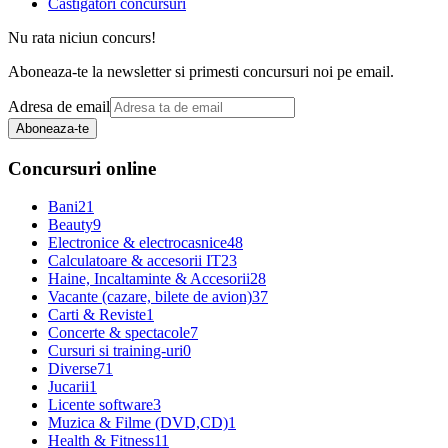
Castigatori concursuri
Nu rata niciun concurs!
Aboneaza-te la newsletter si primesti concursuri noi pe email.
Adresa de email
Aboneaza-te
Concursuri online
Bani
21
Beauty
9
Electronice & electrocasnice
48
Calculatoare & accesorii IT
23
Haine, Incaltaminte & Accesorii
28
Vacante (cazare, bilete de avion)
37
Carti & Reviste
1
Concerte & spectacole
7
Cursuri si training-uri
0
Diverse
71
Jucarii
1
Licente software
3
Muzica & Filme (DVD,CD)
1
Health & Fitness
11