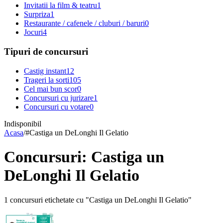
Invitatii la film & teatru
1
Surpriza
1
Restaurante / cafenele / cluburi / baruri
0
Jocuri
4
Tipuri de concursuri
Castig instant
12
Trageri la sorti
105
Cel mai bun scor
0
Concursuri cu jurizare
1
Concursuri cu votare
0
Indisponibil
Acasa
/
#
Castiga un DeLonghi Il Gelatio
Concursuri: Castiga un
DeLonghi Il Gelatio
1 concursuri etichetate cu "Castiga un DeLonghi Il Gelatio"