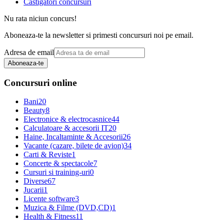
Castigatori concursuri
Nu rata niciun concurs!
Aboneaza-te la newsletter si primesti concursuri noi pe email.
Adresa de email
Aboneaza-te
Concursuri online
Bani
20
Beauty
8
Electronice & electrocasnice
44
Calculatoare & accesorii IT
20
Haine, Incaltaminte & Accesorii
26
Vacante (cazare, bilete de avion)
34
Carti & Reviste
1
Concerte & spectacole
7
Cursuri si training-uri
0
Diverse
67
Jucarii
1
Licente software
3
Muzica & Filme (DVD,CD)
1
Health & Fitness
11