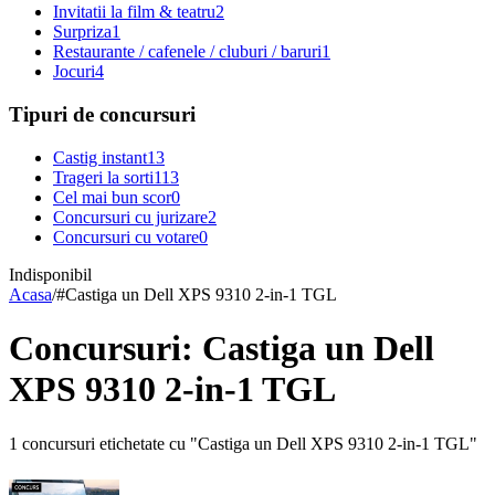
Invitatii la film & teatru
2
Surpriza
1
Restaurante / cafenele / cluburi / baruri
1
Jocuri
4
Tipuri de concursuri
Castig instant
13
Trageri la sorti
113
Cel mai bun scor
0
Concursuri cu jurizare
2
Concursuri cu votare
0
Indisponibil
Acasa
/
#
Castiga un Dell XPS 9310 2-in-1 TGL
Concursuri: Castiga un Dell
XPS 9310 2-in-1 TGL
1 concursuri etichetate cu "Castiga un Dell XPS 9310 2-in-1 TGL"