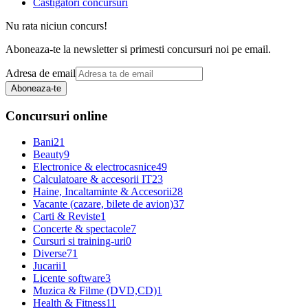
Castigatori concursuri
Nu rata niciun concurs!
Aboneaza-te la newsletter si primesti concursuri noi pe email.
Adresa de email
Aboneaza-te
Concursuri online
Bani
21
Beauty
9
Electronice & electrocasnice
49
Calculatoare & accesorii IT
23
Haine, Incaltaminte & Accesorii
28
Vacante (cazare, bilete de avion)
37
Carti & Reviste
1
Concerte & spectacole
7
Cursuri si training-uri
0
Diverse
71
Jucarii
1
Licente software
3
Muzica & Filme (DVD,CD)
1
Health & Fitness
11