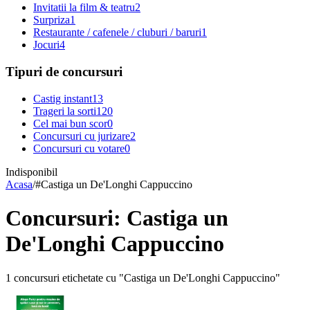
Invitatii la film & teatru
2
Surpriza
1
Restaurante / cafenele / cluburi / baruri
1
Jocuri
4
Tipuri de concursuri
Castig instant
13
Trageri la sorti
120
Cel mai bun scor
0
Concursuri cu jurizare
2
Concursuri cu votare
0
Indisponibil
Acasa
/
#
Castiga un De'Longhi Cappuccino
Concursuri: Castiga un
De'Longhi Cappuccino
1 concursuri etichetate cu "Castiga un De'Longhi Cappuccino"