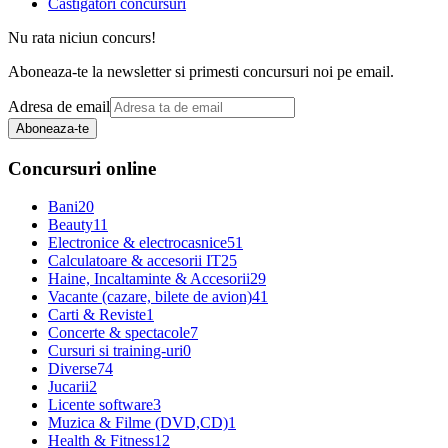
Castigatori concursuri
Nu rata niciun concurs!
Aboneaza-te la newsletter si primesti concursuri noi pe email.
Adresa de email
Aboneaza-te
Concursuri online
Bani
20
Beauty
11
Electronice & electrocasnice
51
Calculatoare & accesorii IT
25
Haine, Incaltaminte & Accesorii
29
Vacante (cazare, bilete de avion)
41
Carti & Reviste
1
Concerte & spectacole
7
Cursuri si training-uri
0
Diverse
74
Jucarii
2
Licente software
3
Muzica & Filme (DVD,CD)
1
Health & Fitness
12