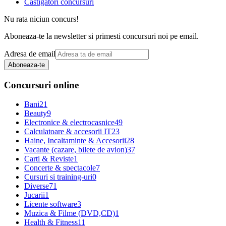
Castigatori concursuri
Nu rata niciun concurs!
Aboneaza-te la newsletter si primesti concursuri noi pe email.
Adresa de email
Aboneaza-te
Concursuri online
Bani
21
Beauty
9
Electronice & electrocasnice
49
Calculatoare & accesorii IT
23
Haine, Incaltaminte & Accesorii
28
Vacante (cazare, bilete de avion)
37
Carti & Reviste
1
Concerte & spectacole
7
Cursuri si training-uri
0
Diverse
71
Jucarii
1
Licente software
3
Muzica & Filme (DVD,CD)
1
Health & Fitness
11