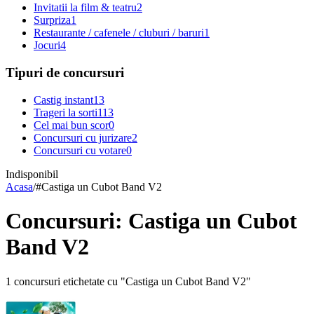
Invitatii la film & teatru
2
Surpriza
1
Restaurante / cafenele / cluburi / baruri
1
Jocuri
4
Tipuri de concursuri
Castig instant
13
Trageri la sorti
113
Cel mai bun scor
0
Concursuri cu jurizare
2
Concursuri cu votare
0
Indisponibil
Acasa
/
#
Castiga un Cubot Band V2
Concursuri: Castiga un Cubot
Band V2
1 concursuri etichetate cu "Castiga un Cubot Band V2"