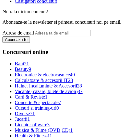
Castigatori concursuri
Nu rata niciun concurs!
Aboneaza-te la newsletter si primesti concursuri noi pe email.
Adresa de email
Aboneaza-te
Concursuri online
Bani
21
Beauty
9
Electronice & electrocasnice
49
Calculatoare & accesorii IT
23
Haine, Incaltaminte & Accesorii
28
Vacante (cazare, bilete de avion)
37
Carti & Reviste
1
Concerte & spectacole
7
Cursuri si training-uri
0
Diverse
71
Jucarii
1
Licente software
3
Muzica & Filme (DVD,CD)
1
Health & Fitness
11