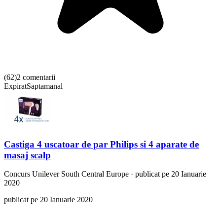
(
62
)
2 comentarii
Expirat
Saptamanal
Castiga 4 uscatoar de par Philips si 4 aparate de
masaj scalp
Concurs
Unilever South Central Europe
·
publicat pe 20 Ianuarie
2020
publicat pe 20 Ianuarie 2020