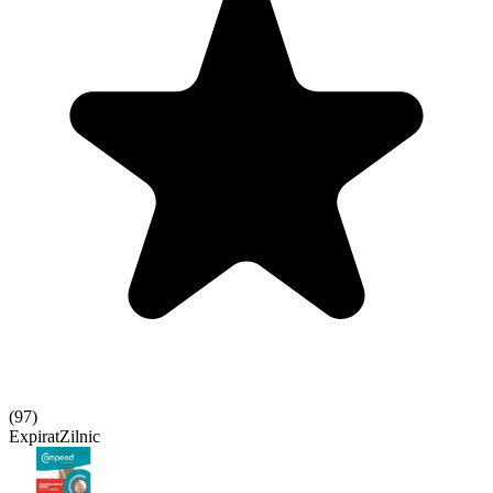
(
97
)
Expirat
Zilnic