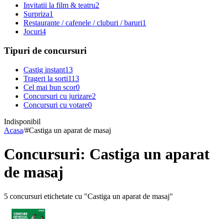
Invitatii la film & teatru
2
Surpriza
1
Restaurante / cafenele / cluburi / baruri
1
Jocuri
4
Tipuri de concursuri
Castig instant
13
Trageri la sorti
113
Cel mai bun scor
0
Concursuri cu jurizare
2
Concursuri cu votare
0
Indisponibil
Acasa
/
#
Castiga un aparat de masaj
Concursuri: Castiga un aparat
de masaj
5 concursuri etichetate cu "Castiga un aparat de masaj"