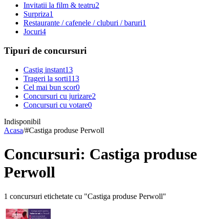
Invitatii la film & teatru
2
Surpriza
1
Restaurante / cafenele / cluburi / baruri
1
Jocuri
4
Tipuri de concursuri
Castig instant
13
Trageri la sorti
113
Cel mai bun scor
0
Concursuri cu jurizare
2
Concursuri cu votare
0
Indisponibil
Acasa
/
#
Castiga produse Perwoll
Concursuri: Castiga produse
Perwoll
1 concursuri etichetate cu "Castiga produse Perwoll"