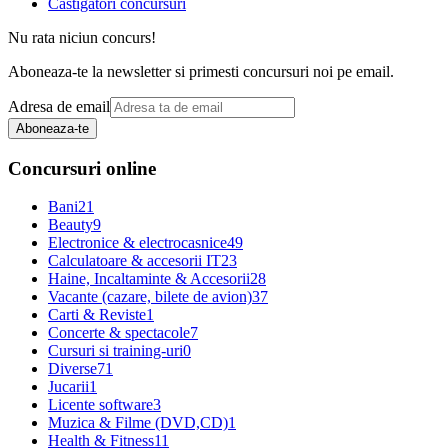
Castigatori concursuri
Nu rata niciun concurs!
Aboneaza-te la newsletter si primesti concursuri noi pe email.
Adresa de email
Aboneaza-te
Concursuri online
Bani
21
Beauty
9
Electronice & electrocasnice
49
Calculatoare & accesorii IT
23
Haine, Incaltaminte & Accesorii
28
Vacante (cazare, bilete de avion)
37
Carti & Reviste
1
Concerte & spectacole
7
Cursuri si training-uri
0
Diverse
71
Jucarii
1
Licente software
3
Muzica & Filme (DVD,CD)
1
Health & Fitness
11