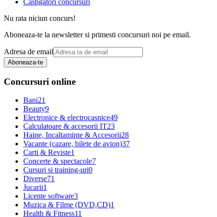
Castigatori concursuri
Nu rata niciun concurs!
Aboneaza-te la newsletter si primesti concursuri noi pe email.
Adresa de email
Aboneaza-te
Concursuri online
Bani
21
Beauty
9
Electronice & electrocasnice
49
Calculatoare & accesorii IT
23
Haine, Incaltaminte & Accesorii
28
Vacante (cazare, bilete de avion)
37
Carti & Reviste
1
Concerte & spectacole
7
Cursuri si training-uri
0
Diverse
71
Jucarii
1
Licente software
3
Muzica & Filme (DVD,CD)
1
Health & Fitness
11