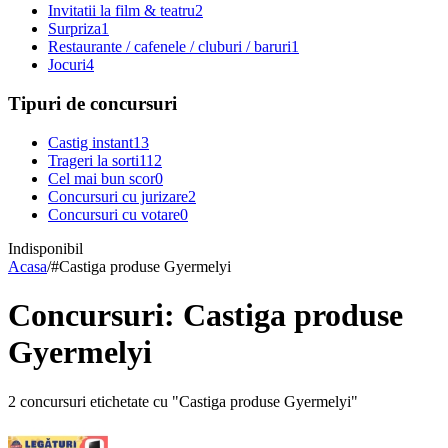
Invitatii la film & teatru
2
Surpriza
1
Restaurante / cafenele / cluburi / baruri
1
Jocuri
4
Tipuri de concursuri
Castig instant
13
Trageri la sorti
112
Cel mai bun scor
0
Concursuri cu jurizare
2
Concursuri cu votare
0
Indisponibil
Acasa
/
#
Castiga produse Gyermelyi
Concursuri: Castiga produse
Gyermelyi
2 concursuri etichetate cu "Castiga produse Gyermelyi"