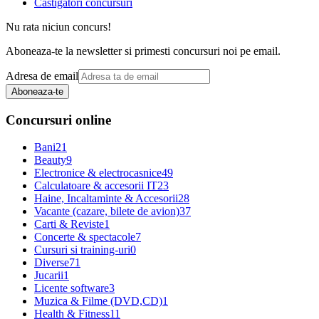
Castigatori concursuri
Nu rata niciun concurs!
Aboneaza-te la newsletter si primesti concursuri noi pe email.
Adresa de email
Aboneaza-te
Concursuri online
Bani
21
Beauty
9
Electronice & electrocasnice
49
Calculatoare & accesorii IT
23
Haine, Incaltaminte & Accesorii
28
Vacante (cazare, bilete de avion)
37
Carti & Reviste
1
Concerte & spectacole
7
Cursuri si training-uri
0
Diverse
71
Jucarii
1
Licente software
3
Muzica & Filme (DVD,CD)
1
Health & Fitness
11