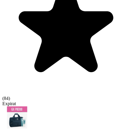
(
84
)
Expirat