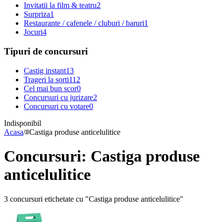
Invitatii la film & teatru
2
Surpriza
1
Restaurante / cafenele / cluburi / baruri
1
Jocuri
4
Tipuri de concursuri
Castig instant
13
Trageri la sorti
112
Cel mai bun scor
0
Concursuri cu jurizare
2
Concursuri cu votare
0
Indisponibil
Acasa
/
#
Castiga produse anticelulitice
Concursuri: Castiga produse
anticelulitice
3 concursuri etichetate cu "Castiga produse anticelulitice"