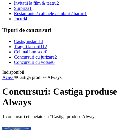
Invitatii la film & teatru
2
Surpriza
1
Restaurante / cafenele / cluburi / baruri
1
Jocuri
4
Tipuri de concursuri
Castig instant
13
Trageri la sorti
112
Cel mai bun scor
0
Concursuri cu jurizare
2
Concursuri cu votare
0
Indisponibil
Acasa
/
#
Castiga produse Always
Concursuri: Castiga produse
Always
1 concursuri etichetate cu "Castiga produse Always "