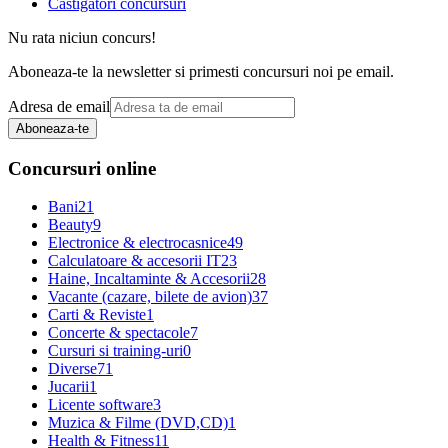
Castigatori concursuri
Nu rata niciun concurs!
Aboneaza-te la newsletter si primesti concursuri noi pe email.
Adresa de email
Aboneaza-te
Concursuri online
Bani
21
Beauty
9
Electronice & electrocasnice
49
Calculatoare & accesorii IT
23
Haine, Incaltaminte & Accesorii
28
Vacante (cazare, bilete de avion)
37
Carti & Reviste
1
Concerte & spectacole
7
Cursuri si training-uri
0
Diverse
71
Jucarii
1
Licente software
3
Muzica & Filme (DVD,CD)
1
Health & Fitness
11