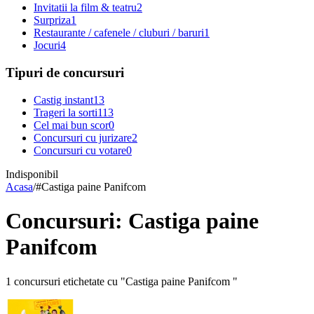
Invitatii la film & teatru
2
Surpriza
1
Restaurante / cafenele / cluburi / baruri
1
Jocuri
4
Tipuri de concursuri
Castig instant
13
Trageri la sorti
113
Cel mai bun scor
0
Concursuri cu jurizare
2
Concursuri cu votare
0
Indisponibil
Acasa
/
#
Castiga paine Panifcom
Concursuri: Castiga paine
Panifcom
1 concursuri etichetate cu "Castiga paine Panifcom "