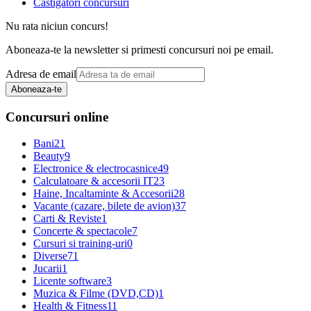
Castigatori concursuri
Nu rata niciun concurs!
Aboneaza-te la newsletter si primesti concursuri noi pe email.
Adresa de email
Aboneaza-te
Concursuri online
Bani
21
Beauty
9
Electronice & electrocasnice
49
Calculatoare & accesorii IT
23
Haine, Incaltaminte & Accesorii
28
Vacante (cazare, bilete de avion)
37
Carti & Reviste
1
Concerte & spectacole
7
Cursuri si training-uri
0
Diverse
71
Jucarii
1
Licente software
3
Muzica & Filme (DVD,CD)
1
Health & Fitness
11