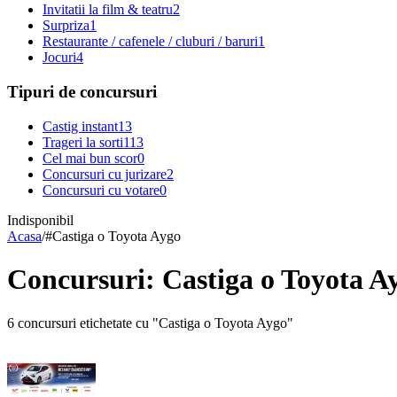
Invitatii la film & teatru
2
Surpriza
1
Restaurante / cafenele / cluburi / baruri
1
Jocuri
4
Tipuri de concursuri
Castig instant
13
Trageri la sorti
113
Cel mai bun scor
0
Concursuri cu jurizare
2
Concursuri cu votare
0
Indisponibil
Acasa
/
#
Castiga o Toyota Aygo
Concursuri: Castiga o Toyota A
6 concursuri etichetate cu "Castiga o Toyota Aygo"