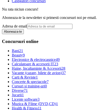
Castigatori concursuri
Nu rata niciun concurs!
Aboneaza-te la newsletter si primesti concursuri noi pe email.
Adresa de email
Aboneaza-te
Concursuri online
Bani
21
Beauty
9
Electronice & electrocasnice
49
Calculatoare & accesorii IT
23
Haine, Incaltaminte & Accesorii
28
Vacante (cazare, bilete de avion)
37
Carti & Reviste
1
Concerte & spectacole
7
Cursuri si training-uri
0
Diverse
71
Jucarii
1
Licente software
3
Muzica & Filme (DVD,CD)
1
Health & Fitness
11