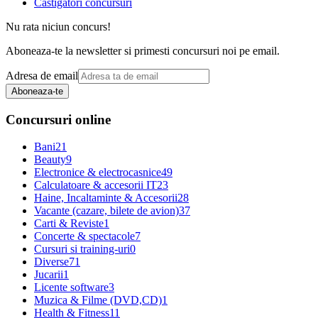
Castigatori concursuri
Nu rata niciun concurs!
Aboneaza-te la newsletter si primesti concursuri noi pe email.
Adresa de email
Aboneaza-te
Concursuri online
Bani
21
Beauty
9
Electronice & electrocasnice
49
Calculatoare & accesorii IT
23
Haine, Incaltaminte & Accesorii
28
Vacante (cazare, bilete de avion)
37
Carti & Reviste
1
Concerte & spectacole
7
Cursuri si training-uri
0
Diverse
71
Jucarii
1
Licente software
3
Muzica & Filme (DVD,CD)
1
Health & Fitness
11