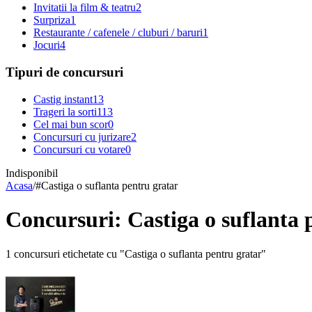
Invitatii la film & teatru
2
Surpriza
1
Restaurante / cafenele / cluburi / baruri
1
Jocuri
4
Tipuri de concursuri
Castig instant
13
Trageri la sorti
113
Cel mai bun scor
0
Concursuri cu jurizare
2
Concursuri cu votare
0
Indisponibil
Acasa
/
#
Castiga o suflanta pentru gratar
Concursuri: Castiga o suflanta 
1 concursuri etichetate cu "Castiga o suflanta pentru gratar"