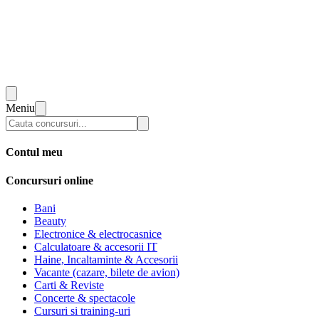
Meniu
Contul meu
Concursuri online
Bani
Beauty
Electronice & electrocasnice
Calculatoare & accesorii IT
Haine, Incaltaminte & Accesorii
Vacante (cazare, bilete de avion)
Carti & Reviste
Concerte & spectacole
Cursuri si training-uri