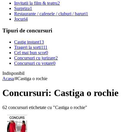
Invitatii la film & teatru
2
Surpriza
1
Restaurante / cafenele / cluburi / baruri
1
Jocuri
4
Tipuri de concursuri
Castig instant
13
Trageri la sorti
111
Cel mai bun scor
0
Concursuri cu jurizare
2
Concursuri cu votare
0
Indisponibil
Acasa
/
#
Castiga o rochie
Concursuri: Castiga o rochie
62 concursuri etichetate cu "Castiga o rochie"