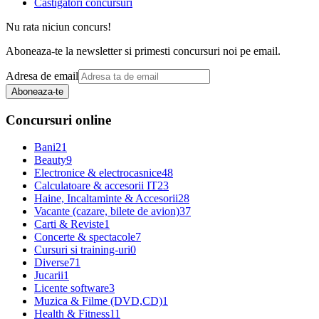
Castigatori concursuri
Nu rata niciun concurs!
Aboneaza-te la newsletter si primesti concursuri noi pe email.
Adresa de email
Aboneaza-te
Concursuri online
Bani
21
Beauty
9
Electronice & electrocasnice
48
Calculatoare & accesorii IT
23
Haine, Incaltaminte & Accesorii
28
Vacante (cazare, bilete de avion)
37
Carti & Reviste
1
Concerte & spectacole
7
Cursuri si training-uri
0
Diverse
71
Jucarii
1
Licente software
3
Muzica & Filme (DVD,CD)
1
Health & Fitness
11