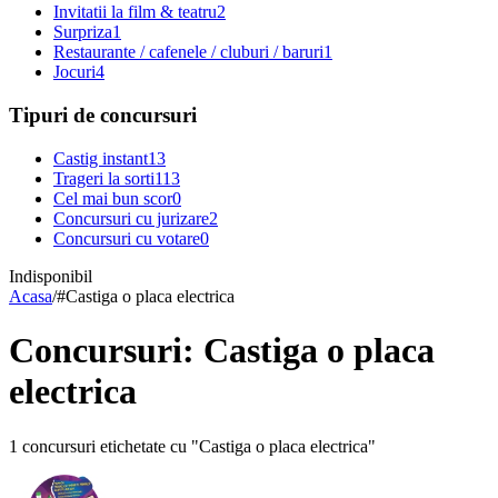
Invitatii la film & teatru
2
Surpriza
1
Restaurante / cafenele / cluburi / baruri
1
Jocuri
4
Tipuri de concursuri
Castig instant
13
Trageri la sorti
113
Cel mai bun scor
0
Concursuri cu jurizare
2
Concursuri cu votare
0
Indisponibil
Acasa
/
#
Castiga o placa electrica
Concursuri: Castiga o placa
electrica
1 concursuri etichetate cu "Castiga o placa electrica"