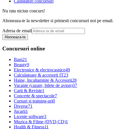
Castigatori concursuri
Nu rata niciun concurs!
Aboneaza-te la newsletter si primesti concursuri noi pe email.
Adresa de email
Aboneaza-te
Concursuri online
Bani
21
Beauty
9
Electronice & electrocasnice
49
Calculatoare & accesorii IT
23
Haine, Incaltaminte & Accesorii
28
Vacante (cazare, bilete de avion)
37
Carti & Reviste
1
Concerte & spectacole
7
Cursuri si training-uri
0
Diverse
71
Jucarii
1
Licente software
3
Muzica & Filme (DVD,CD)
1
Health & Fitness
11