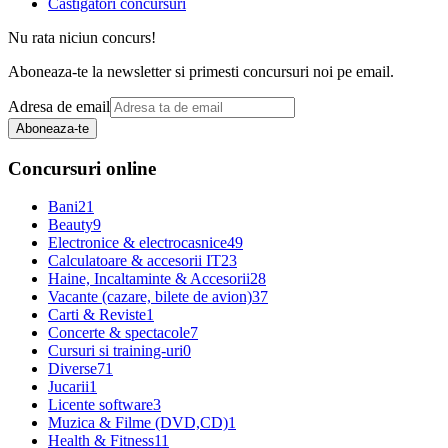
Castigatori concursuri
Nu rata niciun concurs!
Aboneaza-te la newsletter si primesti concursuri noi pe email.
Adresa de email
Aboneaza-te
Concursuri online
Bani
21
Beauty
9
Electronice & electrocasnice
49
Calculatoare & accesorii IT
23
Haine, Incaltaminte & Accesorii
28
Vacante (cazare, bilete de avion)
37
Carti & Reviste
1
Concerte & spectacole
7
Cursuri si training-uri
0
Diverse
71
Jucarii
1
Licente software
3
Muzica & Filme (DVD,CD)
1
Health & Fitness
11