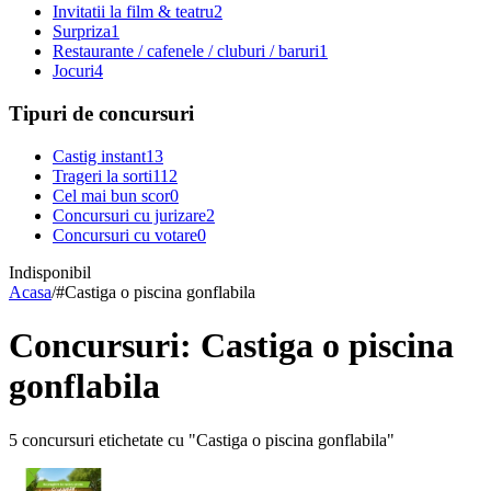
Invitatii la film & teatru
2
Surpriza
1
Restaurante / cafenele / cluburi / baruri
1
Jocuri
4
Tipuri de concursuri
Castig instant
13
Trageri la sorti
112
Cel mai bun scor
0
Concursuri cu jurizare
2
Concursuri cu votare
0
Indisponibil
Acasa
/
#
Castiga o piscina gonflabila
Concursuri: Castiga o piscina
gonflabila
5 concursuri etichetate cu "Castiga o piscina gonflabila"