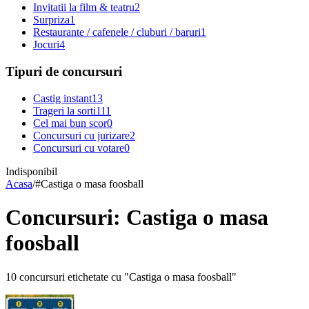
Invitatii la film & teatru
2
Surpriza
1
Restaurante / cafenele / cluburi / baruri
1
Jocuri
4
Tipuri de concursuri
Castig instant
13
Trageri la sorti
111
Cel mai bun scor
0
Concursuri cu jurizare
2
Concursuri cu votare
0
Indisponibil
Acasa
/
#
Castiga o masa foosball
Concursuri: Castiga o masa
foosball
10 concursuri etichetate cu "Castiga o masa foosball"