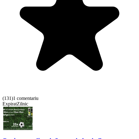
(
131
)
1 comentariu
Expirat
Zilnic