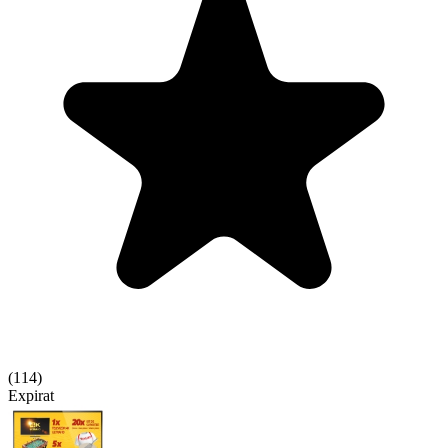
(
114
)
Expirat