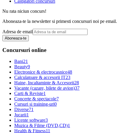
Castigatori concursuri
Nu rata niciun concurs!
Aboneaza-te la newsletter si primesti concursuri noi pe email.
Adresa de email
Aboneaza-te
Concursuri online
Bani
21
Beauty
9
Electronice & electrocasnice
48
Calculatoare & accesorii IT
23
Haine, Incaltaminte & Accesorii
28
Vacante (cazare, bilete de avion)
37
Carti & Reviste
1
Concerte & spectacole
7
Cursuri si training-uri
0
Diverse
71
Jucarii
1
Licente software
3
Muzica & Filme (DVD,CD)
1
Health & Fitness
11