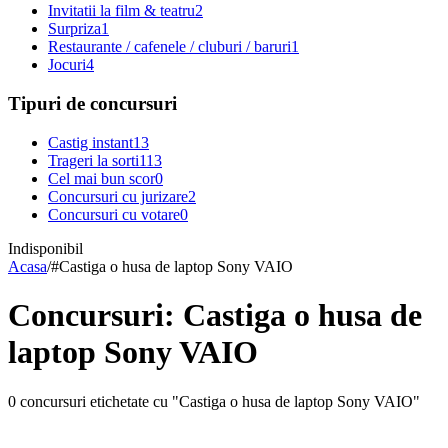
Invitatii la film & teatru
2
Surpriza
1
Restaurante / cafenele / cluburi / baruri
1
Jocuri
4
Tipuri de concursuri
Castig instant
13
Trageri la sorti
113
Cel mai bun scor
0
Concursuri cu jurizare
2
Concursuri cu votare
0
Indisponibil
Acasa
/
#
Castiga o husa de laptop Sony VAIO
Concursuri: Castiga o husa de
laptop Sony VAIO
0 concursuri etichetate cu "Castiga o husa de laptop Sony VAIO"