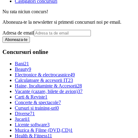
Castigatori concursuri
Nu rata niciun concurs!
Aboneaza-te la newsletter si primesti concursuri noi pe email.
Adresa de email
Aboneaza-te
Concursuri online
Bani
21
Beauty
9
Electronice & electrocasnice
49
Calculatoare & accesorii IT
23
Haine, Incaltaminte & Accesorii
28
Vacante (cazare, bilete de avion)
37
Carti & Reviste
1
Concerte & spectacole
7
Cursuri si training-uri
0
Diverse
71
Jucarii
1
Licente software
3
Muzica & Filme (DVD,CD)
1
Health & Fitness
11