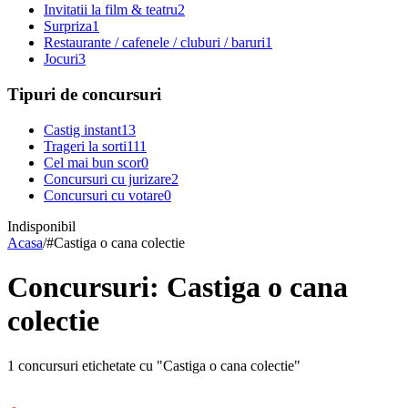
Invitatii la film & teatru
2
Surpriza
1
Restaurante / cafenele / cluburi / baruri
1
Jocuri
3
Tipuri de concursuri
Castig instant
13
Trageri la sorti
111
Cel mai bun scor
0
Concursuri cu jurizare
2
Concursuri cu votare
0
Indisponibil
Acasa
/
#
Castiga o cana colectie
Concursuri: Castiga o cana
colectie
1 concursuri etichetate cu "Castiga o cana colectie"