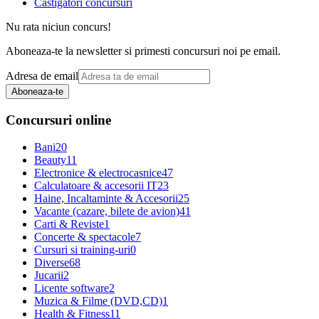
Castigatori concursuri
Nu rata niciun concurs!
Aboneaza-te la newsletter si primesti concursuri noi pe email.
Adresa de email
Aboneaza-te
Concursuri online
Bani
20
Beauty
11
Electronice & electrocasnice
47
Calculatoare & accesorii IT
23
Haine, Incaltaminte & Accesorii
25
Vacante (cazare, bilete de avion)
41
Carti & Reviste
1
Concerte & spectacole
7
Cursuri si training-uri
0
Diverse
68
Jucarii
2
Licente software
2
Muzica & Filme (DVD,CD)
1
Health & Fitness
11