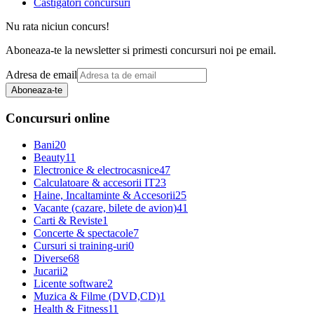
Castigatori concursuri
Nu rata niciun concurs!
Aboneaza-te la newsletter si primesti concursuri noi pe email.
Adresa de email
Aboneaza-te
Concursuri online
Bani
20
Beauty
11
Electronice & electrocasnice
47
Calculatoare & accesorii IT
23
Haine, Incaltaminte & Accesorii
25
Vacante (cazare, bilete de avion)
41
Carti & Reviste
1
Concerte & spectacole
7
Cursuri si training-uri
0
Diverse
68
Jucarii
2
Licente software
2
Muzica & Filme (DVD,CD)
1
Health & Fitness
11