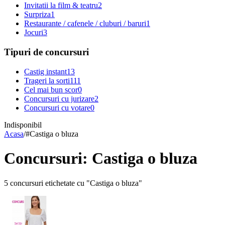
Invitatii la film & teatru
2
Surpriza
1
Restaurante / cafenele / cluburi / baruri
1
Jocuri
3
Tipuri de concursuri
Castig instant
13
Trageri la sorti
111
Cel mai bun scor
0
Concursuri cu jurizare
2
Concursuri cu votare
0
Indisponibil
Acasa
/
#
Castiga o bluza
Concursuri: Castiga o bluza
5 concursuri etichetate cu "Castiga o bluza"