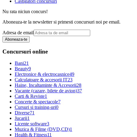
Castigatori concursuri
Nu rata niciun concurs!
Aboneaza-te la newsletter si primesti concursuri noi pe email.
Adresa de email
Aboneaza-te
Concursuri online
Bani
21
Beauty
9
Electronice & electrocasnice
49
Calculatoare & accesorii IT
23
Haine, Incaltaminte & Accesorii
28
Vacante (cazare, bilete de avion)
37
Carti & Reviste
1
Concerte & spectacole
7
Cursuri si training-uri
0
Diverse
71
Jucarii
1
Licente software
3
Muzica & Filme (DVD,CD)
1
Health & Fitness
11