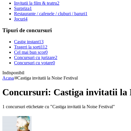
Invitatii la film & teatru
2
Surpriza
1
Restaurante / cafenele / cluburi / baruri
1
Jocuri
4
Tipuri de concursuri
Castig instant
13
Trageri la sorti
112
Cel mai bun scor
0
Concursuri cu jurizare
2
Concursuri cu votare
0
Indisponibil
Acasa
/
#
Castiga invitatii la Noise Festival
Concursuri: Castiga invitatii la 
1 concursuri etichetate cu "Castiga invitatii la Noise Festival"