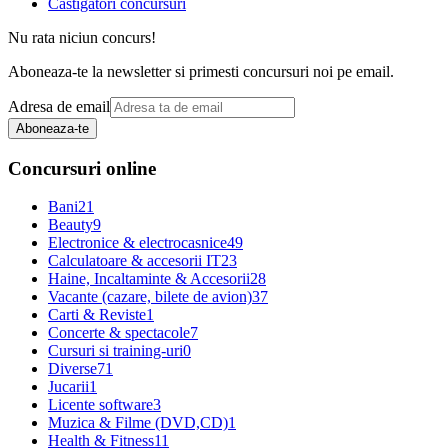
Castigatori concursuri
Nu rata niciun concurs!
Aboneaza-te la newsletter si primesti concursuri noi pe email.
Adresa de email
Aboneaza-te
Concursuri online
Bani
21
Beauty
9
Electronice & electrocasnice
49
Calculatoare & accesorii IT
23
Haine, Incaltaminte & Accesorii
28
Vacante (cazare, bilete de avion)
37
Carti & Reviste
1
Concerte & spectacole
7
Cursuri si training-uri
0
Diverse
71
Jucarii
1
Licente software
3
Muzica & Filme (DVD,CD)
1
Health & Fitness
11