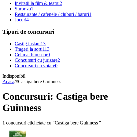
Invitatii la film & teatru
2
Surpriza
1
Restaurante / cafenele / cluburi / baruri
1
Jocuri
4
Tipuri de concursuri
Castig instant
13
Trageri la sorti
113
Cel mai bun scor
0
Concursuri cu jurizare
2
Concursuri cu votare
0
Indisponibil
Acasa
/
#
Castiga bere Guinness
Concursuri: Castiga bere
Guinness
1 concursuri etichetate cu "Castiga bere Guinness "