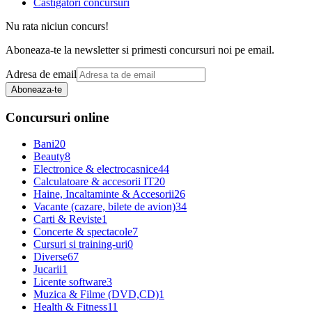
Castigatori concursuri
Nu rata niciun concurs!
Aboneaza-te la newsletter si primesti concursuri noi pe email.
Adresa de email
Aboneaza-te
Concursuri online
Bani
20
Beauty
8
Electronice & electrocasnice
44
Calculatoare & accesorii IT
20
Haine, Incaltaminte & Accesorii
26
Vacante (cazare, bilete de avion)
34
Carti & Reviste
1
Concerte & spectacole
7
Cursuri si training-uri
0
Diverse
67
Jucarii
1
Licente software
3
Muzica & Filme (DVD,CD)
1
Health & Fitness
11