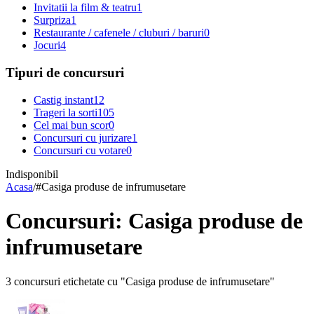
Invitatii la film & teatru
1
Surpriza
1
Restaurante / cafenele / cluburi / baruri
0
Jocuri
4
Tipuri de concursuri
Castig instant
12
Trageri la sorti
105
Cel mai bun scor
0
Concursuri cu jurizare
1
Concursuri cu votare
0
Indisponibil
Acasa
/
#
Casiga produse de infrumusetare
Concursuri: Casiga produse de
infrumusetare
3 concursuri etichetate cu "Casiga produse de infrumusetare"