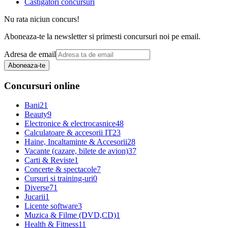
Castigatori concursuri
Nu rata niciun concurs!
Aboneaza-te la newsletter si primesti concursuri noi pe email.
Adresa de email
Aboneaza-te
Concursuri online
Bani
21
Beauty
9
Electronice & electrocasnice
48
Calculatoare & accesorii IT
23
Haine, Incaltaminte & Accesorii
28
Vacante (cazare, bilete de avion)
37
Carti & Reviste
1
Concerte & spectacole
7
Cursuri si training-uri
0
Diverse
71
Jucarii
1
Licente software
3
Muzica & Filme (DVD,CD)
1
Health & Fitness
11