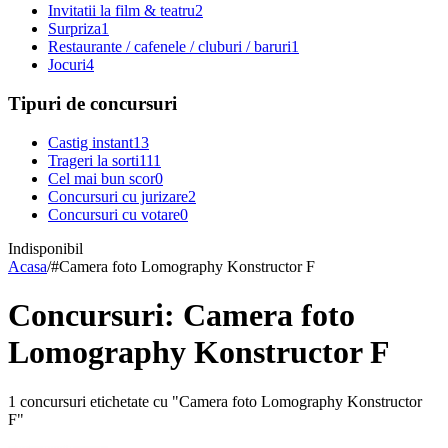
Invitatii la film & teatru
2
Surpriza
1
Restaurante / cafenele / cluburi / baruri
1
Jocuri
4
Tipuri de concursuri
Castig instant
13
Trageri la sorti
111
Cel mai bun scor
0
Concursuri cu jurizare
2
Concursuri cu votare
0
Indisponibil
Acasa
/
#
Camera foto Lomography Konstructor F
Concursuri: Camera foto
Lomography Konstructor F
1 concursuri etichetate cu "Camera foto Lomography Konstructor
F"