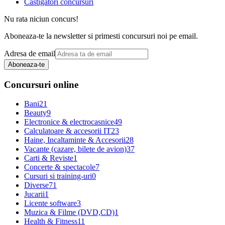
Castigatori concursuri
Nu rata niciun concurs!
Aboneaza-te la newsletter si primesti concursuri noi pe email.
Adresa de email
Aboneaza-te
Concursuri online
Bani
21
Beauty
9
Electronice & electrocasnice
49
Calculatoare & accesorii IT
23
Haine, Incaltaminte & Accesorii
28
Vacante (cazare, bilete de avion)
37
Carti & Reviste
1
Concerte & spectacole
7
Cursuri si training-uri
0
Diverse
71
Jucarii
1
Licente software
3
Muzica & Filme (DVD,CD)
1
Health & Fitness
11