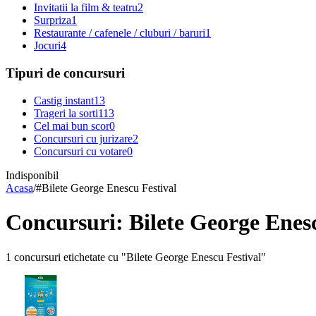
Invitatii la film & teatru
2
Surpriza
1
Restaurante / cafenele / cluburi / baruri
1
Jocuri
4
Tipuri de concursuri
Castig instant
13
Trageri la sorti
113
Cel mai bun scor
0
Concursuri cu jurizare
2
Concursuri cu votare
0
Indisponibil
Acasa
/
#
Bilete George Enescu Festival
Concursuri: Bilete George Enesc
1 concursuri etichetate cu "Bilete George Enescu Festival"