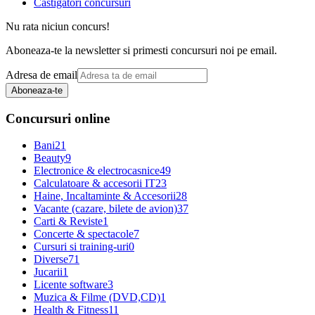
Castigatori concursuri
Nu rata niciun concurs!
Aboneaza-te la newsletter si primesti concursuri noi pe email.
Adresa de email
Aboneaza-te
Concursuri online
Bani
21
Beauty
9
Electronice & electrocasnice
49
Calculatoare & accesorii IT
23
Haine, Incaltaminte & Accesorii
28
Vacante (cazare, bilete de avion)
37
Carti & Reviste
1
Concerte & spectacole
7
Cursuri si training-uri
0
Diverse
71
Jucarii
1
Licente software
3
Muzica & Filme (DVD,CD)
1
Health & Fitness
11