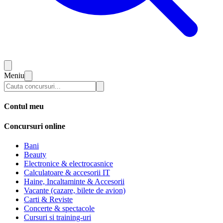
Meniu
Contul meu
Concursuri online
Bani
Beauty
Electronice & electrocasnice
Calculatoare & accesorii IT
Haine, Incaltaminte & Accesorii
Vacante (cazare, bilete de avion)
Carti & Reviste
Concerte & spectacole
Cursuri si training-uri