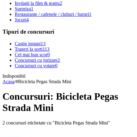
Invitatii la film & teatru
2
Surpriza
1
Restaurante / cafenele / cluburi / baruri
1
Jocuri
4
Tipuri de concursuri
Castig instant
13
Trageri la sorti
113
Cel mai bun scor
0
Concursuri cu jurizare
2
Concursuri cu votare
0
Indisponibil
Acasa
/
#
Bicicleta Pegas Strada Mini
Concursuri: Bicicleta Pegas
Strada Mini
2 concursuri etichetate cu "Bicicleta Pegas Strada Mini"