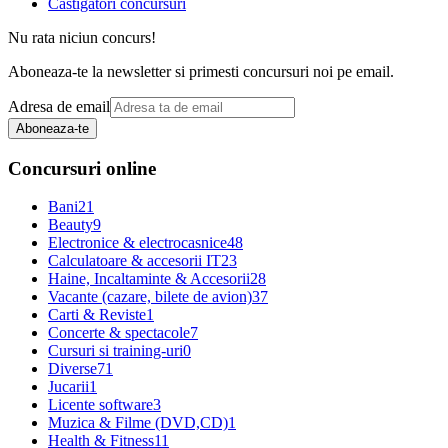
Castigatori concursuri
Nu rata niciun concurs!
Aboneaza-te la newsletter si primesti concursuri noi pe email.
Adresa de email
Aboneaza-te
Concursuri online
Bani
21
Beauty
9
Electronice & electrocasnice
48
Calculatoare & accesorii IT
23
Haine, Incaltaminte & Accesorii
28
Vacante (cazare, bilete de avion)
37
Carti & Reviste
1
Concerte & spectacole
7
Cursuri si training-uri
0
Diverse
71
Jucarii
1
Licente software
3
Muzica & Filme (DVD,CD)
1
Health & Fitness
11