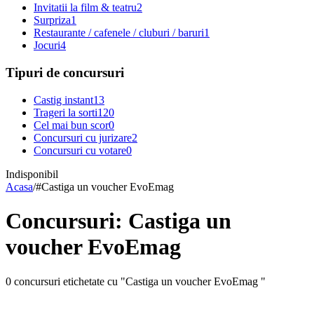
Invitatii la film & teatru
2
Surpriza
1
Restaurante / cafenele / cluburi / baruri
1
Jocuri
4
Tipuri de concursuri
Castig instant
13
Trageri la sorti
120
Cel mai bun scor
0
Concursuri cu jurizare
2
Concursuri cu votare
0
Indisponibil
Acasa
/
#
Castiga un voucher EvoEmag
Concursuri: Castiga un
voucher EvoEmag
0 concursuri etichetate cu "Castiga un voucher EvoEmag "