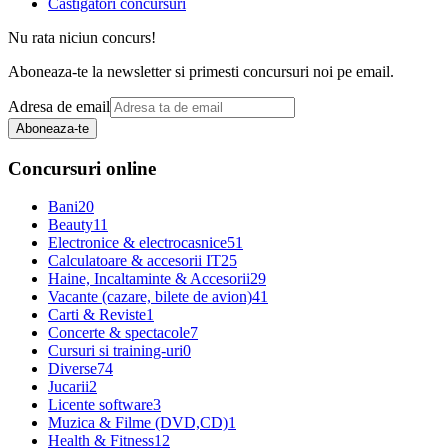
Castigatori concursuri
Nu rata niciun concurs!
Aboneaza-te la newsletter si primesti concursuri noi pe email.
Adresa de email
Aboneaza-te
Concursuri online
Bani
20
Beauty
11
Electronice & electrocasnice
51
Calculatoare & accesorii IT
25
Haine, Incaltaminte & Accesorii
29
Vacante (cazare, bilete de avion)
41
Carti & Reviste
1
Concerte & spectacole
7
Cursuri si training-uri
0
Diverse
74
Jucarii
2
Licente software
3
Muzica & Filme (DVD,CD)
1
Health & Fitness
12