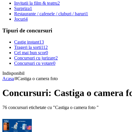
Invitatii la film & teatru
2
Surpriza
1
Restaurante / cafenele / cluburi / baruri
1
Jocuri
4
Tipuri de concursuri
Castig instant
13
Trageri la sorti
112
Cel mai bun scor
0
Concursuri cu jurizare
2
Concursuri cu votare
0
Indisponibil
Acasa
/
#
Castiga o camera foto
Concursuri: Castiga o camera f
76 concursuri etichetate cu "Castiga o camera foto "