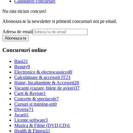
Castigatori concursuri
Nu rata niciun concurs!
Aboneaza-te la newsletter si primesti concursuri noi pe email.
Adresa de email
Aboneaza-te
Concursuri online
Bani
21
Beauty
9
Electronice & electrocasnice
49
Calculatoare & accesorii IT
23
Haine, Incaltaminte & Accesorii
28
Vacante (cazare, bilete de avion)
37
Carti & Reviste
1
Concerte & spectacole
7
Cursuri si training-uri
0
Diverse
71
Jucarii
1
Licente software
3
Muzica & Filme (DVD,CD)
1
Health & Fitness
11